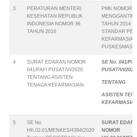
3
PERATURAN MENTERI
PMK NOMOR 36
KESEHATAN REPUBLIK
MENGGANTIKA
INDONESIA NOMOR 36
TAHUN 2014
T
TAHUN 2016
STANDAR PEL
KEFARMASIAN
PUSKESMAS
4
SURAT EDARAN NOMOR
SE No. 041/PAF
041/PAFI PUSAT/VI/2020
PUSAT/VI/2020
TENTANG ASISTEN
TENTANG
TENAGA KEFARMASIAN
ASISTEN TEN
KEFARMASIA
5
SE No.
SURAT EDAR
HK.02.01/MENKES/4394/2020
NOMOR