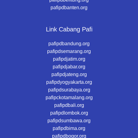
pafipdbanten.org
Link Cabang Pafi
pafipdbandung.org
pafipdsemarang.org
pafipdjatim.org
pafipdjabar.org
pafipdjateng.org
pafipdyogyakarta.org
pafipdsurabaya.org
pafipckotamalang.org
pafipdbali.org
pafipdlombok.org
pafipdsumbawa.org
pafipdbima.org
pafipdbogor.org