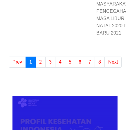
MASYARAKAT
PENCEGAHAN C
MASA LIBUR H
NATAL 2020 D
BARU 2021
Prev
1
(current)
2
3
4
5
6
7
8
Next