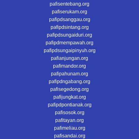
pafisentebang.org
pafiserukam.org
pafipdsanggau.org
pafipdsintang.org
pafipdsungaiduri.org
pafipdmempawah.org
pafipdsungaipinyuh.org
pafianjungan.org
pafimandor.org
pafipahunam.org
pafipdngabang.org
pafisegedong.org
pafijungkat.org
pafipdpontianak.org
pafisosok.org
pafitayan.org
pafimeliau.org
pafisandai.org