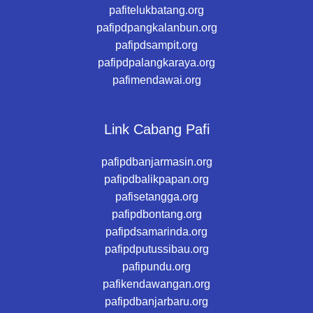
pafitelukbatang.org
pafipdpangkalanbun.org
pafipdsampit.org
pafipdpalangkaraya.org
pafimendawai.org
Link Cabang Pafi
pafipdbanjarmasin.org
pafipdbalikpapan.org
pafisetangga.org
pafipdbontang.org
pafipdsamarinda.org
pafipdputussibau.org
pafipundu.org
pafikendawangan.org
pafipdbanjarbaru.org