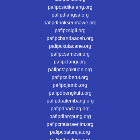
pafipcsidikalang.org
pafipdlangsa.org
pafipdlhokseumawe.org
pafipcsigli.org
pafipcbandaaceh.org
pafipckutacane.org
pafipcsamosir.org
pafipclangi.org
pafipctapaktuan.org
pafipcsiberut.org
pafipdjambi.org
pafipdbengkulu.org
pafipdpalembang.org
pafipdpadang.org
pafipdlampung.org
pafipcmuaraenim.org
pafipcbaturaja.org
pafipdbelitung.org